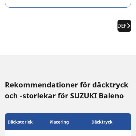
DEF
Rekommendationer för däcktryck
och -storlekar för SUZUKI Baleno
Däckstorlek
Placering
Däcktryck