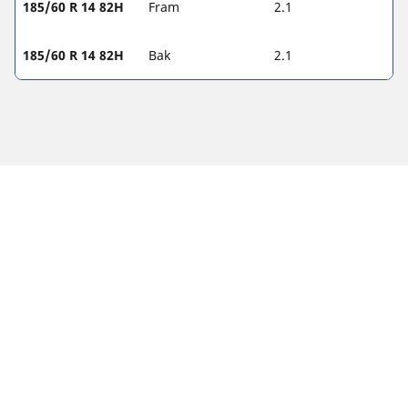
185/60 R 14 82H
Fram
2.1
185/60 R 14 82H
Bak
2.1
Juridiska meddelanden
Belastnings- och/eller hastighetsindexen som visas kan skilja
sig något från originalstorleken som anges på
fordonsetiketten. Din däckåterförsäljare är en kvalificerad
specialist som kan hjälpa dig med:
1. Informera dig om belastnings- och/eller hastighetsindex
på dina eftermarknadsdäck skiljer sig från dina originaldäck.
2. Avgöra om däcktrycket bör justeras för den föreslagna
alternativa storleken