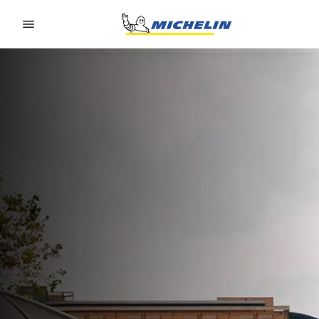
Go to page content
Go to page navigation