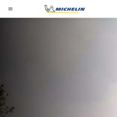
Go to page content
Go to page navigation