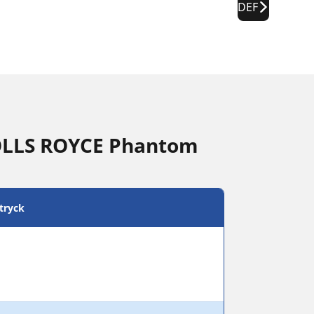
DEF
ROLLS ROYCE Phantom
tryck