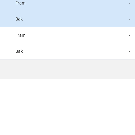
Fram
-
Bak
-
Fram
-
Bak
-
Din konfiguration