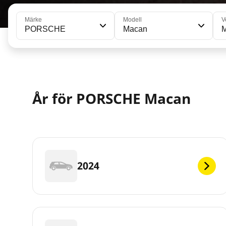
Märke
Modell
V
PORSCHE
Macan
M
År för PORSCHE Macan
2024