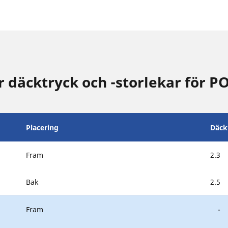
däcktryck och -storlekar för 
Placering
Däck
Fram
2.3
Bak
2.5
Fram
-