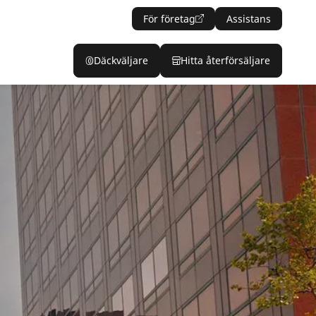
För företag
Assistans
Däckväljare
Hitta återförsäljare