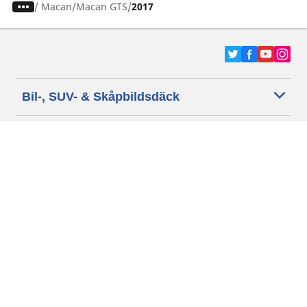
/
Macan
Macan GTS
2017
Bil-, SUV- & Skåpbildsdäck
Motorcykel- och Scooterdäck
Återförsäljare
Hjälp
Cookie policy
Integritetspolicy
Villkor