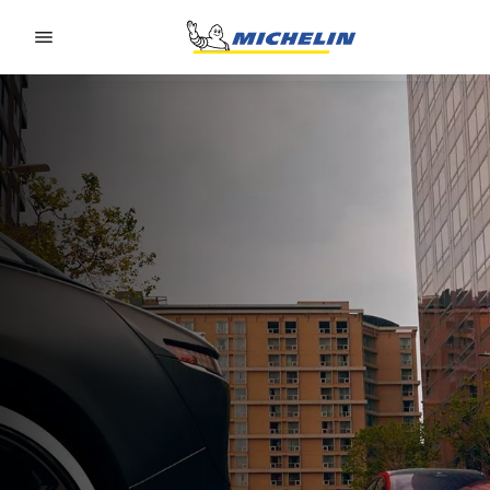
Go to page content
Go to page navigation