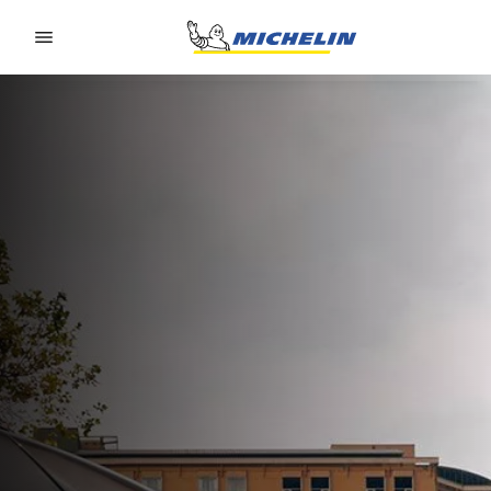
Go to page content
Go to page navigation