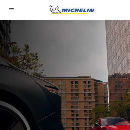
Go to page content
Go to page navigation