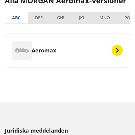
Alla MORGAN Aeromax-versioner
ABC
DEF
GHI
JKL
MNO
PQR
Aeromax
Juridiska meddelanden