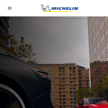
Go to page content
Go to page navigation