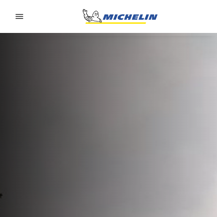
Go to page content
Go to page navigation