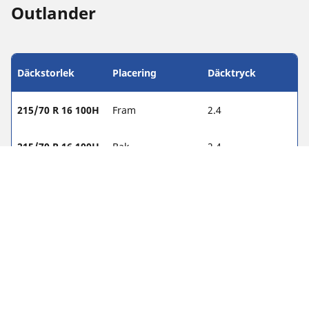
Outlander
Däckstorlek
Placering
Däcktryck
215/70 R 16 100H
Fram
2.4
215/70 R 16 100H
Bak
2.4
225/55 R 18 98V
Fram
2.4
225/55 R 18 98V
Bak
2.4
225/55 R 18 98H
Fram
-
225/55 R 18 98H
Bak
-