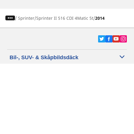
/
Sprinter
Sprinter II 516 CDI 4Matic 5t
2014
Bil-, SUV- & Skåpbildsdäck
Motorcykel- och Scooterdäck
Återförsäljare
Hjälp
Cookie policy