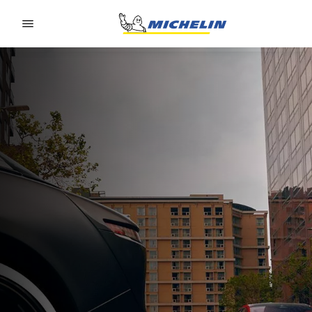
Go to page content
Go to page navigation