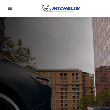
Go to page content
Go to page navigation