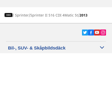
/
Sprinter
Sprinter II 516 CDI 4Matic 5t
2013
Bil-, SUV- & Skåpbildsdäck
Motorcykel- och Scooterdäck
Återförsäljare
Hjälp
Cookie policy