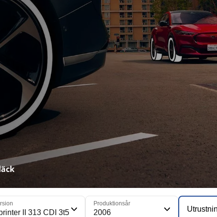
däck
rsion
Produktionsår
Utrustni
rinter II 313 CDI 3t5
2006