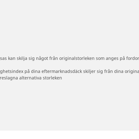
as kan skilja sig något från originalstorleken som anges på fordon
ighetsindex på dina eftermarknadsdäck skiljer sig från dina origin
reslagna alternativa storleken