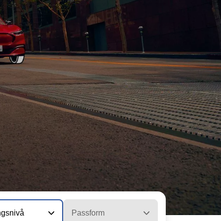
ngsnivå
Passform