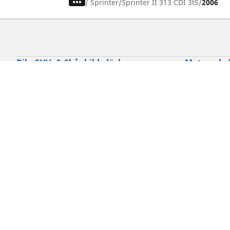
/
Sprinter
Sprinter II 313 CDI 3t5
2006
Bil-, SUV- & Skåpbildsdäck
Motorcykel
Sök bland alla däck
Sök bland al
Sök efter däckdimension
Sök efter dä
Sök efter bilmärken
Sök efter mo
Sök efter körupplevelse
Sök efter kö
Sök efter säsong
Sök efter typ
Sök efter fordonstyp
Sök efter pro
Sök efter produktfamilj
Cookie policy
Integritetspolicy
Vill