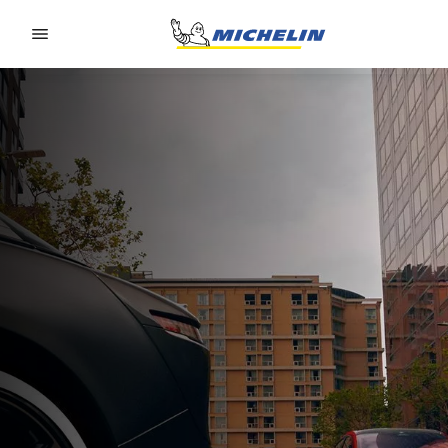
Go to page content
Go to page navigation