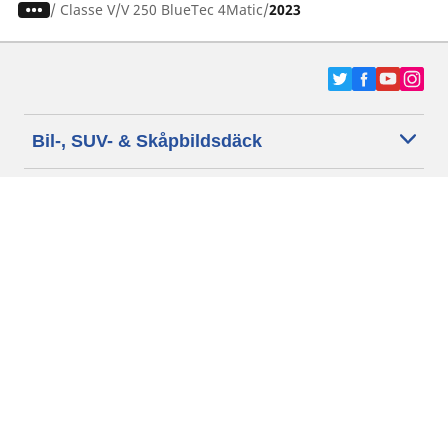
/
Classe V
V 250 BlueTec 4Matic
2023
Bil-, SUV- & Skåpbildsdäck
Motorcykel- och Scooterdäck
Återförsäljare
Hjälp
Cookie policy
Integritetspolicy
Villkor