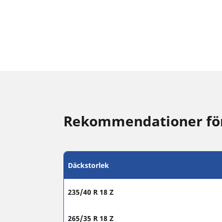
Rekommendationer för 
Däckstorlek
235/40 R 18 Z
265/35 R 18 Z