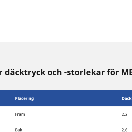
däcktryck och -storlekar för 
Placering
Däck
Fram
2.2
Bak
2.6