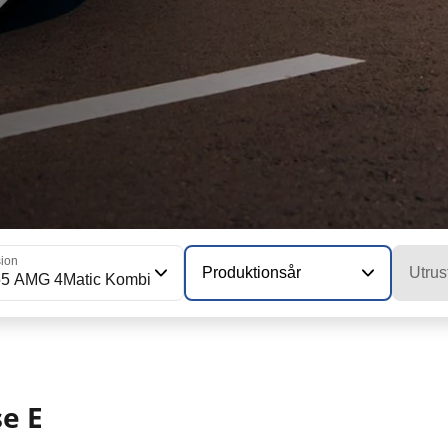
sion
Produktionsår
Utrus
55 AMG 4Matic Kombi
e E