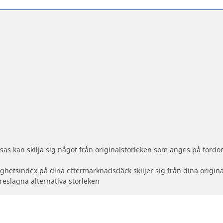
as kan skilja sig något från originalstorleken som anges på fordon
ighetsindex på dina eftermarknadsdäck skiljer sig från dina origin
reslagna alternativa storleken