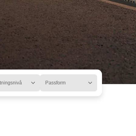
tningsnivå
Passform