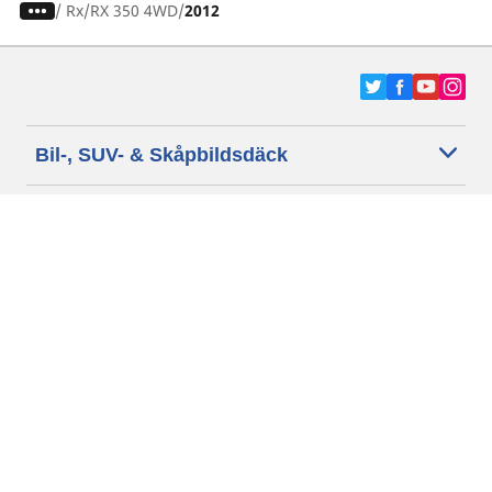
/
Rx
RX 350 4WD
2012
Bil-, SUV- & Skåpbildsdäck
Motorcykel- och Scooterdäck
Återförsäljare
Hjälp
Cookie policy
Integritetspolicy
Villkor