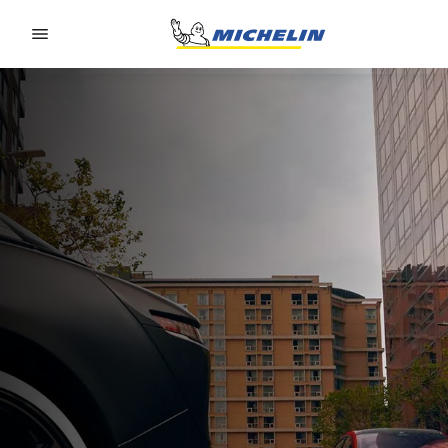
Go to page content
Go to page navigation