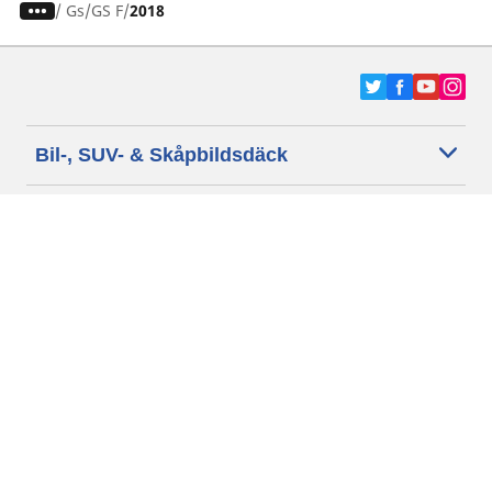
/
Gs
GS F
2018
Bil-, SUV- & Skåpbildsdäck
Motorcykel- och Scooterdäck
Återförsäljare
Hjälp
Cookie policy
Integritetspolicy
Villkor