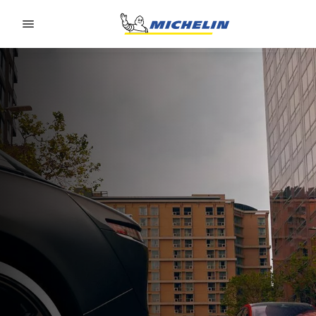
Go to page content
Go to page navigation