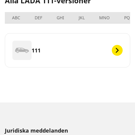
Alla LADA 111-versioner
ABC
DEF
GHI
JKL
MNO
PQRS
111
Juridiska meddelanden