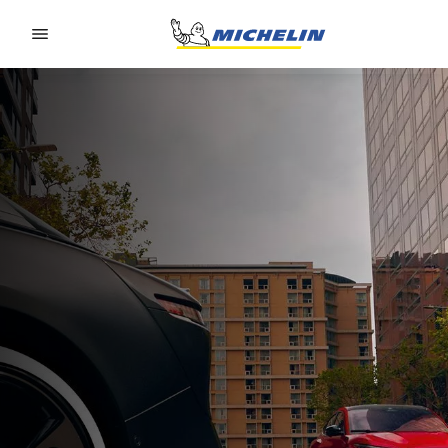
Go to page content
Go to page navigation