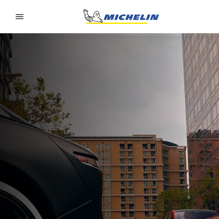
Go to page content
Go to page navigation