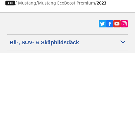
/
Mustang
Mustang EcoBoost Premium
2023
Bil-, SUV- & Skåpbildsdäck
Motorcykel- och Scooterdäck
Återförsäljare
Hjälp
Cookie policy
Integritetspolicy
Villkor