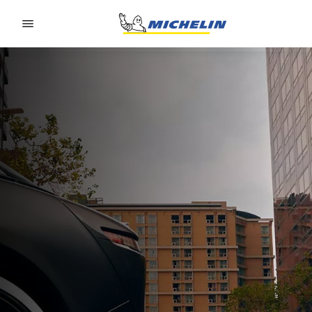
Go to page content
Go to page navigation