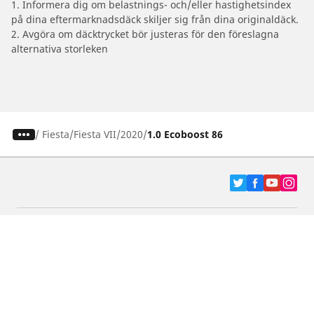
1. Informera dig om belastnings- och/eller hastighetsindex
på dina eftermarknadsdäck skiljer sig från dina originaldäck.
2. Avgöra om däcktrycket bör justeras för den föreslagna
alternativa storleken
/
Fiesta
Fiesta VII
2020
1.0 Ecoboost 86
Bil-, SUV- & Skåpbildsdäck
Motorcykel- och Scooterdäck
Återförsäljare