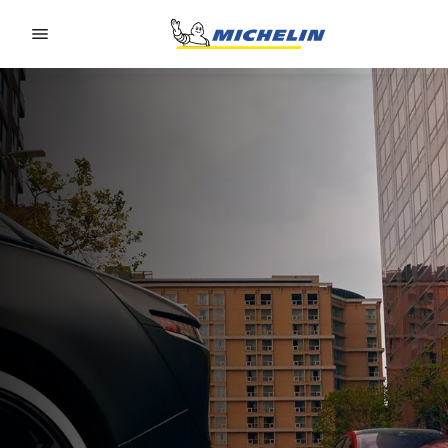
Go to page content
Go to page navigation