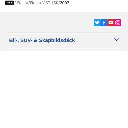
/
Fiesta
Fiesta V ST 150
2007
Bil-, SUV- & Skåpbildsdäck
Motorcykel- och Scooterdäck
Återförsäljare
Hjälp
Cookie policy
Integritetspolicy
Villkor