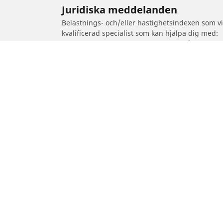
Juridiska meddelanden
Belastnings- och/eller hastighetsindexen som vis
kvalificerad specialist som kan hjälpa dig med:
1. Informera dig om belastnings- och/eller hast
2. Avgöra om däcktrycket bör justeras för den fö
/
Sirion
Sirion II
Bil-, SUV- & Skåpbildsdäck
Motorcykel