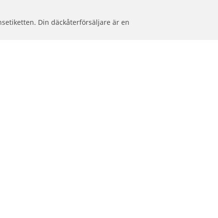
setiketten. Din däckåterförsäljare är en
aldäck.
Hjälp