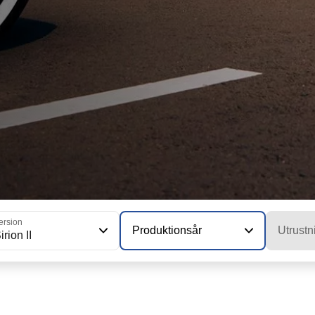
ersion
Produktionsår
Utrustn
irion II