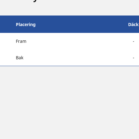
Placering
Däck
Fram
-
Bak
-