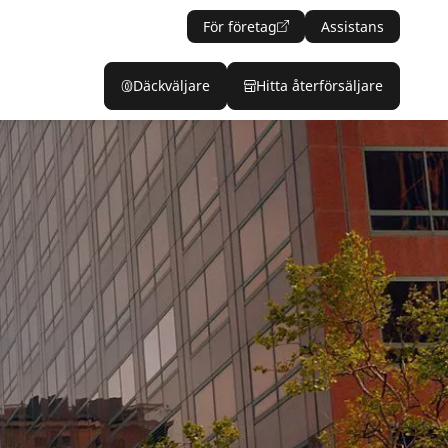
För företag
Assistans
Däckväljare
Hitta återförsäljare