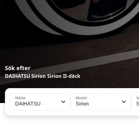
Sök efter
DAIHATSU Sirion Sirion II-däck
Märke
Modell
V
DAIHATSU
Sirion
S