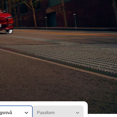
ngsnivå
Passform