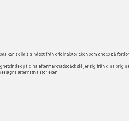
as kan skilja sig något från originalstorleken som anges på fordon
ighetsindex på dina eftermarknadsdäck skiljer sig från dina origin
reslagna alternativa storleken