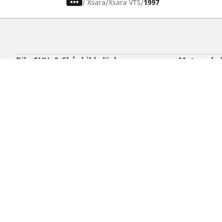
/
Xsara
Xsara VTS
1997
Bil-, SUV- & Skåpbildsdäck
Motorcykel
Sök bland alla däck
Sök bland al
Sök efter däckdimension
Sök efter dä
Sök efter bilmärken
Sök efter mo
Sök efter körupplevelse
Sök efter kö
Sök efter säsong
Sök efter typ
Sök efter fordonstyp
Sök efter pro
Sök efter produktfamilj
Cookie policy
Integritetspolicy
Vill