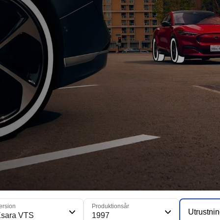
ersion
Produktionsår
Utrustni
Xsara VTS
1997