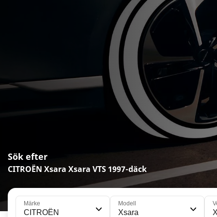
Sök efter
CITROËN Xsara Xsara VTS 1997-däck
Märke
Modell
V
CITROËN
Xsara