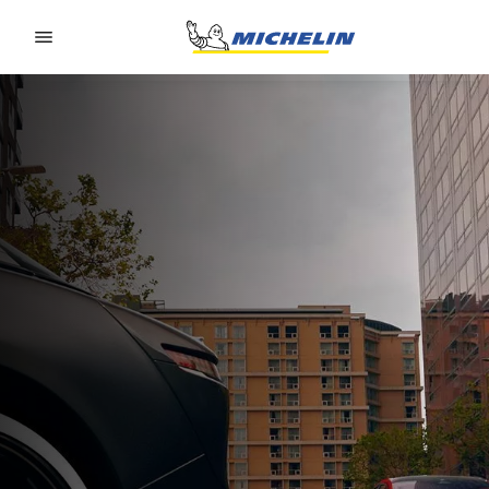
Go to page content
Go to page navigation