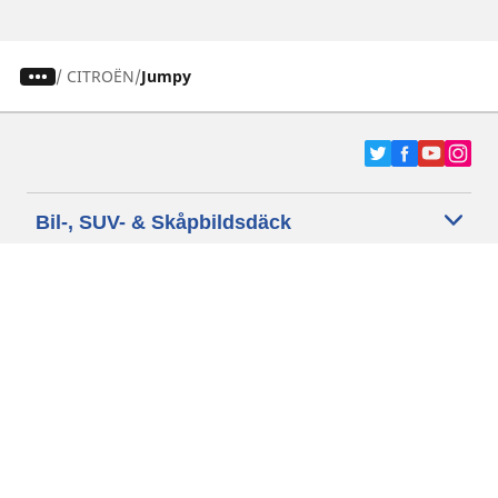
/
CITROËN
Jumpy
Bil-, SUV- & Skåpbildsdäck
Motorcykel- och Scooterdäck
Återförsäljare
Hjälp