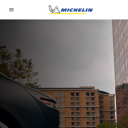
Go to page content
Go to page navigation