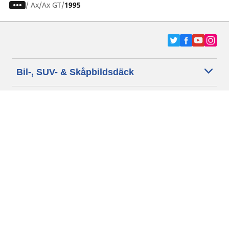
/
Ax
Ax GT
1995
Bil-, SUV- & Skåpbildsdäck
Motorcykel- och Scooterdäck
Återförsäljare
Hjälp
Cookie policy
Integritetspolicy
Villkor