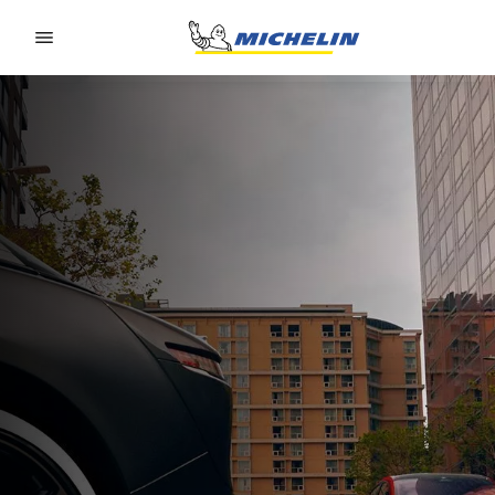
Go to page content
Go to page navigation