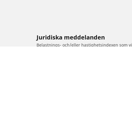
Juridiska meddelanden
Belastnings- och/eller hastighetsindexen som vis
kvalificerad specialist som kan hjälpa dig med:
1. Informera dig om belastnings- och/eller hast
2. Avgöra om däcktrycket bör justeras för den fö
/
X3
X3 M