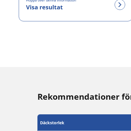
Hoppa över denna information
Visa resultat
Rekommendationer för 
Däckstorlek