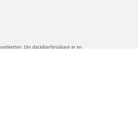
setiketten. Din däckåterförsäljare är en
aldäck.