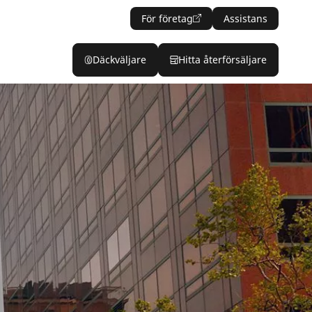
För företag
Assistans
Däckväljare
Hitta återförsäljare