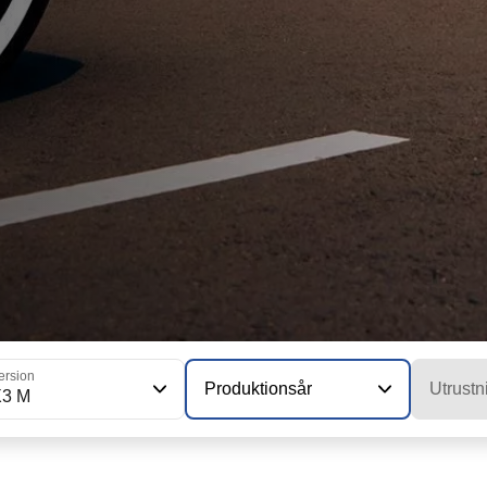
ersion
Produktionsår
Utrustn
X3 M