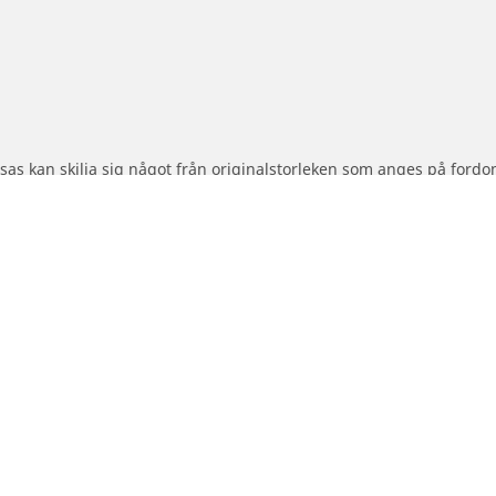
as kan skilja sig något från originalstorleken som anges på fordon
ighetsindex på dina eftermarknadsdäck skiljer sig från dina origin
reslagna alternativa storleken
Din konfiguration