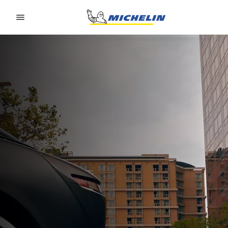
Go to page content
Go to page navigation