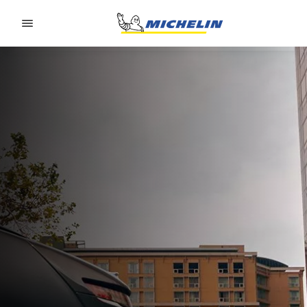
Go to page content
Go to page navigation