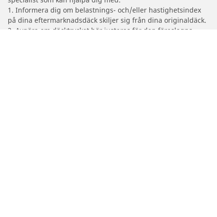
1. Informera dig om belastnings- och/eller hastighetsindex
på dina eftermarknadsdäck skiljer sig från dina originaldäck.
2. Avgöra om däcktrycket bör justeras för den föreslagna
alternativa storleken
/
Serie 7
(G12) Sedan
2021
745Le Hybrid (3.0 L 394)
Bil-, SUV- & Skåpbildsdäck
Motorcykel- och Scooterdäck
Återförsäljare