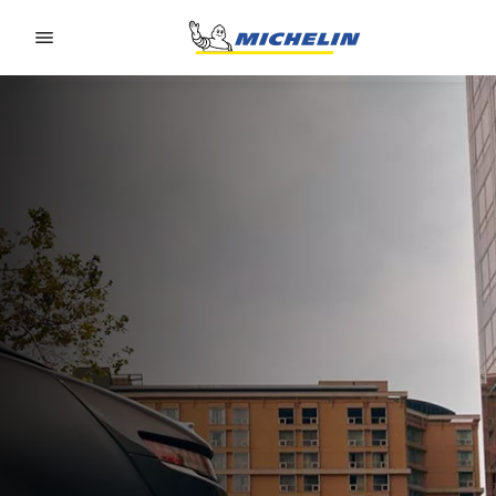
Go to page content
Go to page navigation