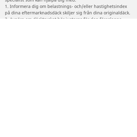
1. Informera dig om belastnings- och/eller hastighetsindex
på dina eftermarknadsdäck skiljer sig från dina originaldäck.
2. Avgöra om däcktrycket bör justeras för den föreslagna
alternativa storleken
/
Serie 6
(F13) Coupé
2012
640i xDrive (3.0 L 320)
Bil-, SUV- & Skåpbildsdäck
Motorcykel- och Scooterdäck
Återförsäljare