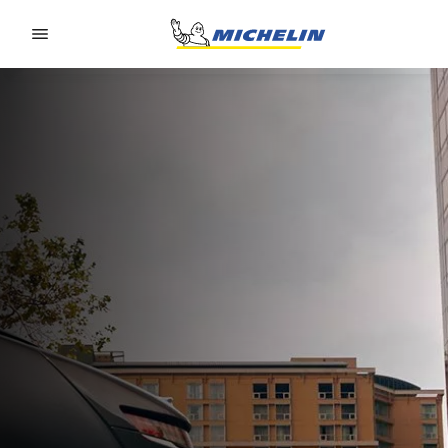
Go to page content
Go to page navigation