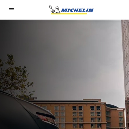
Go to page content
Go to page navigation