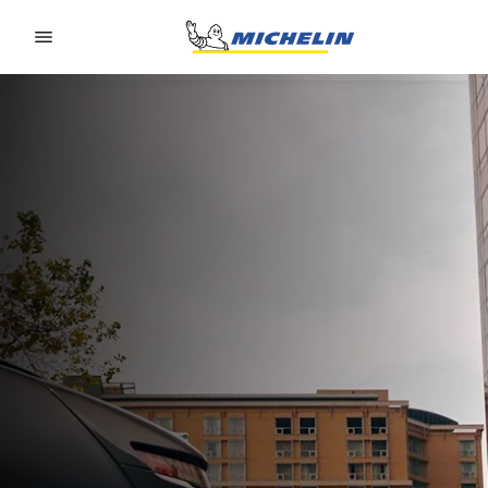
Go to page content
Go to page navigation