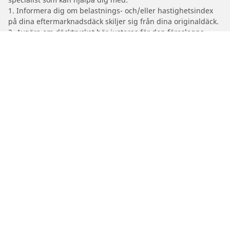
1. Informera dig om belastnings- och/eller hastighetsindex
på dina eftermarknadsdäck skiljer sig från dina originaldäck.
2. Avgöra om däcktrycket bör justeras för den föreslagna
alternativa storleken
/
Serie 5
(E60) Sedan
2004
520i (2.0 L 156)
Bil-, SUV- & Skåpbildsdäck
Motorcykel- och Scooterdäck
Återförsäljare