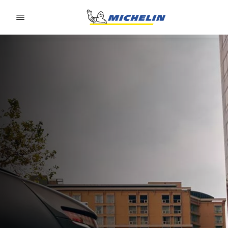
Go to page content
Go to page navigation