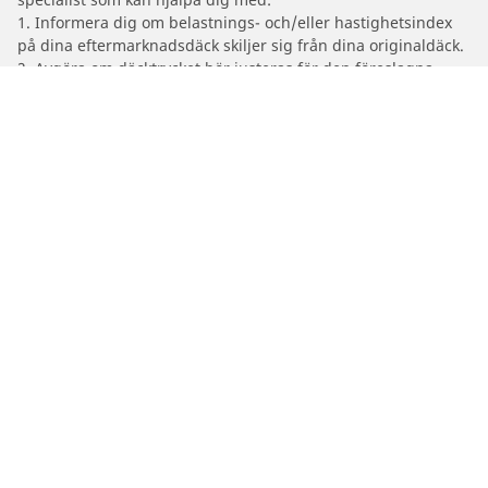
1. Informera dig om belastnings- och/eller hastighetsindex
på dina eftermarknadsdäck skiljer sig från dina originaldäck.
2. Avgöra om däcktrycket bör justeras för den föreslagna
alternativa storleken
/
Serie 2
(F22) Coupé
2016
220d xDrive (2.0 D 163)
Bil-, SUV- & Skåpbildsdäck
Motorcykel- och Scooterdäck
Återförsäljare