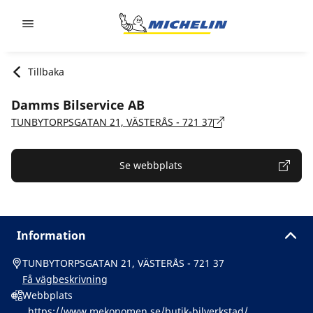
Go to page content
Go to page navigation
Tillbaka
Damms Bilservice AB
TUNBYTORPSGATAN 21, VÄSTERÅS - 721 37
Se webbplats
Information
TUNBYTORPSGATAN 21, VÄSTERÅS - 721 37
Få vägbeskrivning
Webbplats
https://www.mekonomen.se/butik-bilverkstad/