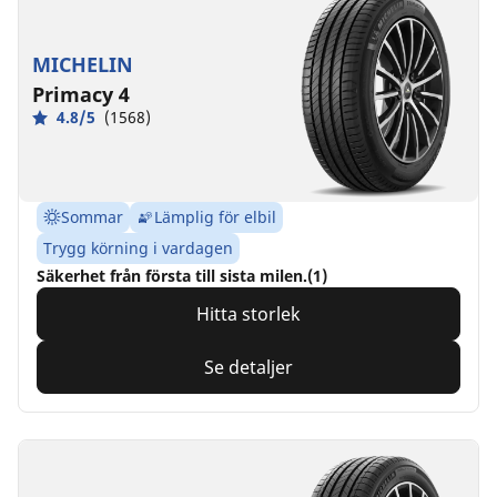
MICHELIN
Primacy 4
4.8/5
(1568)
Sommar
Lämplig för elbil
Trygg körning i vardagen
Säkerhet från första till sista milen.(1)
Hitta storlek
Se detaljer