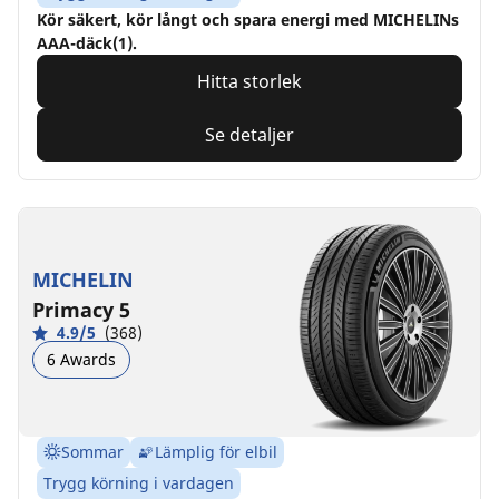
Kör säkert, kör långt och spara energi med MICHELINs
AAA-däck(1).
Hitta storlek
Se detaljer
MICHELIN
Primacy 5
4.9/5
(368)
6 Awards
Sommar
Lämplig för elbil
Trygg körning i vardagen