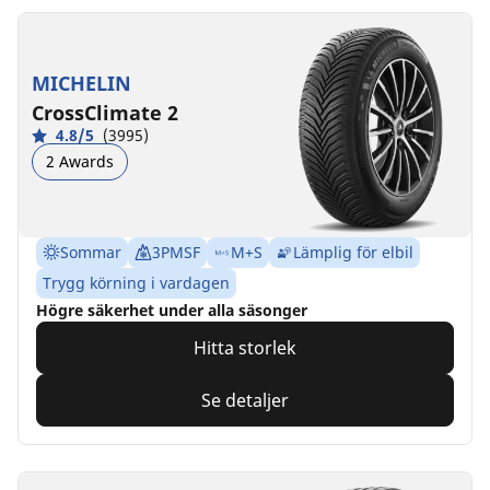
MICHELIN
CrossClimate 2
4.8/5
(3995)
2 Awards
Sommar
3PMSF
M+S
Lämplig för elbil
Trygg körning i vardagen
Högre säkerhet under alla säsonger
Hitta storlek
Se detaljer