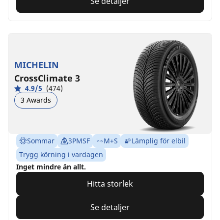
Se detaljer
MICHELIN
CrossClimate 3
4.9/5
(474)
3 Awards
Sommar
3PMSF
M+S
Lämplig för elbil
Trygg körning i vardagen
Inget mindre än allt.
Hitta storlek
Se detaljer