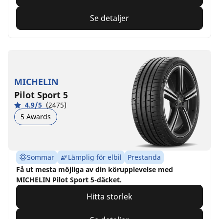
Se detaljer
MICHELIN
Pilot Sport 5
4.9/5
(2475)
5 Awards
Sommar
Lämplig för elbil
Prestanda
Få ut mesta möjliga av din körupplevelse med
MICHELIN Pilot Sport 5-däcket.
Hitta storlek