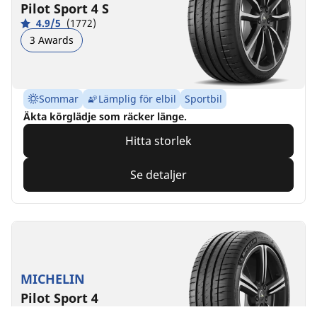
Pilot Sport 4 S
4.9/5
(1772)
3 Awards
Sommar
Lämplig för elbil
Sportbil
Äkta körglädje som räcker länge.
Hitta storlek
Se detaljer
MICHELIN
Pilot Sport 4
4.8/5
(2164)