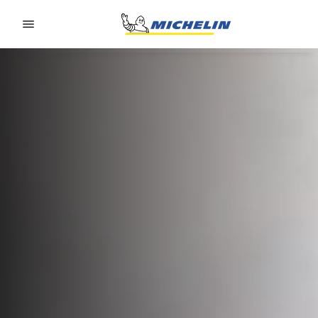
Go to page content
Go to page navigation