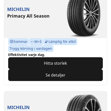
MICHELIN
Primacy All Season
Sommar
M+S
Lämplig för elbil
Trygg körning i vardagen
Effektivitet varje dag.
Hitta storlek
Se detaljer
MICHELIN