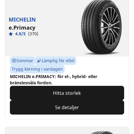
MICHELIN
e.Primacy
4.8/5
(370)
Sommar
Lämplig för elbil
Trygg körning i vardagen
MICHELIN e.PRIMACY: för el-, hybrid- eller
bränslesnåla fordon.
Hitta storlek
Se detaljer