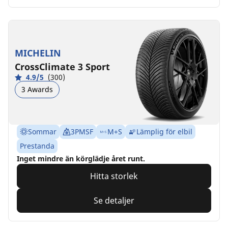
MICHELIN
CrossClimate 3 Sport
4.9/5
(300)
3 Awards
Sommar
3PMSF
M+S
Lämplig för elbil
Prestanda
Inget mindre än körglädje året runt.
Hitta storlek
Se detaljer