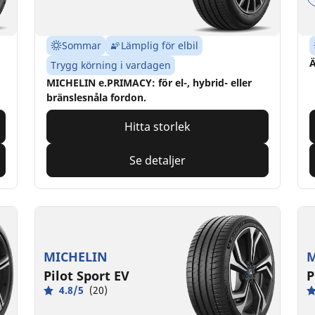
Sommar
Lämplig för elbil
Ä
Trygg körning i vardagen
MICHELIN e.PRIMACY: för el-, hybrid- eller
bränslesnåla fordon.
Hitta storlek
Se detaljer
MICHELIN
M
Pilot Sport EV
P
4.8/5
(20)