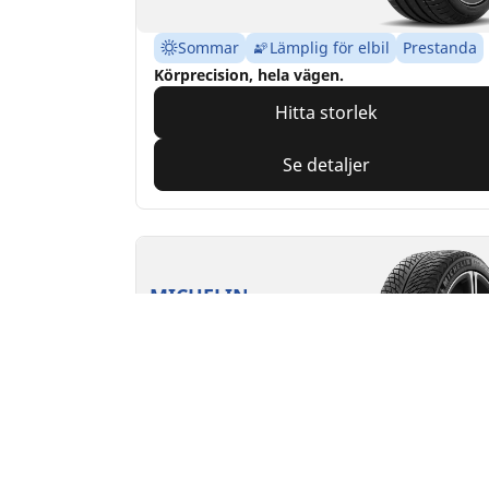
Sommar
Lämplig för elbil
Prestanda
Körprecision, hela vägen.
Hitta storlek
Se detaljer
MICHELIN
Pilot Alpin 5
4/5
(2)
4 Awards
Vintern
3PMSF
M+S
Lämplig för elbil
Prestanda