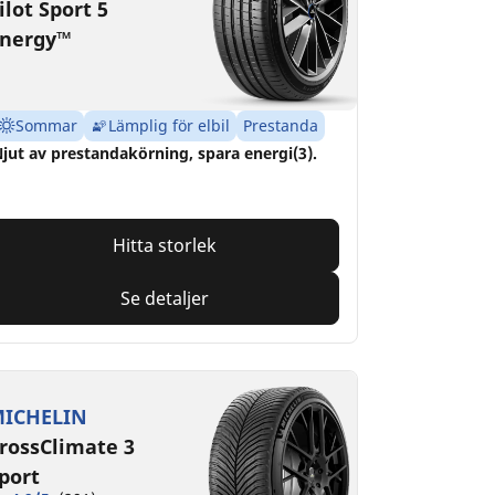
ilot Sport 5
nergy™
Sommar
Lämplig för elbil
Prestanda
jut av prestandakörning, spara energi(3).
Hitta storlek
Se detaljer
ICHELIN
rossClimate 3
port