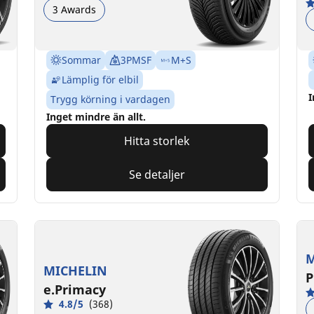
3 Awards
Sommar
3PMSF
M+S
Lämplig för elbil
I
Trygg körning i vardagen
Inget mindre än allt.
Hitta storlek
Se detaljer
M
MICHELIN
P
e.Primacy
4.8/5
(368)