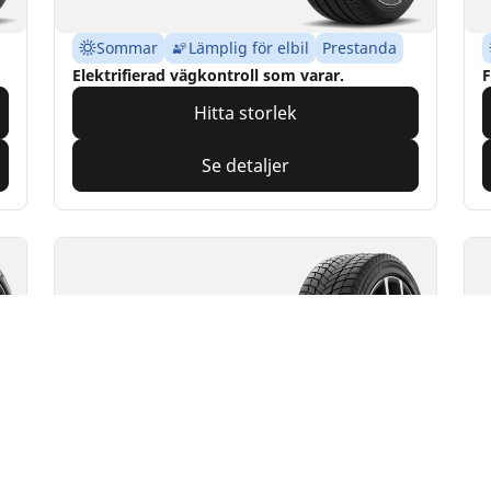
Sommar
Lämplig för elbil
Prestanda
Elektrifierad vägkontroll som varar.
F
Hitta storlek
Se detaljer
MICHELIN
M
X-ICE SNOW +
X
Din konfiguration
Ny
Vintern
3PMSF
Ice Grip
M+S
Lämplig för elbil