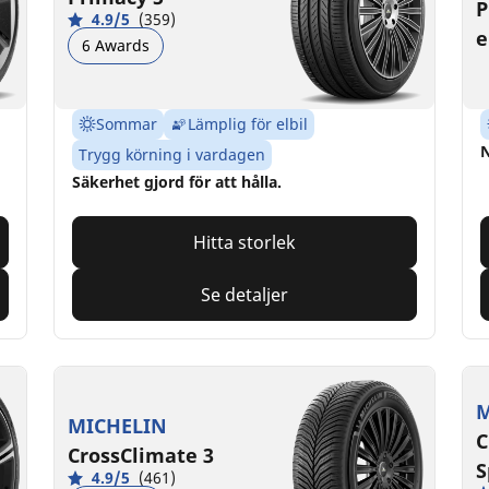
P
4.9/5
(359)
e
6 Awards
Sommar
Lämplig för elbil
N
Trygg körning i vardagen
Säkerhet gjord för att hålla.
Hitta storlek
Se detaljer
M
MICHELIN
C
CrossClimate 3
S
4.9/5
(461)