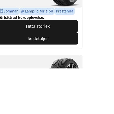
Sommar
Lämplig för elbil
Prestanda
örbättrad körupplevelse.
Hitta storlek
Se detaljer
ICHELIN
-Ice North 4
Vintern
3PMSF
Ice Grip
M+S
Lämplig för elbil