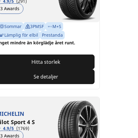
4.9/5
(291)
3 Awards
Sommar
3PMSF
M+S
Lämplig för elbil
Prestanda
nget mindre än körglädje året runt.
Hitta storlek
Se detaljer
ICHELIN
ilot Sport 4 S
4.9/5
(1769)
3 Awards