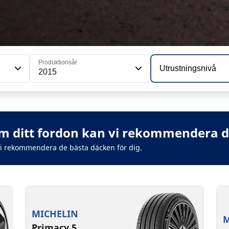
Produktionsår
Utrustningsnivå
2015
 ditt fordon kan vi rekommendera de
vi rekommendera de bästa däcken för dig.
MICHELIN
M
Primacy 5