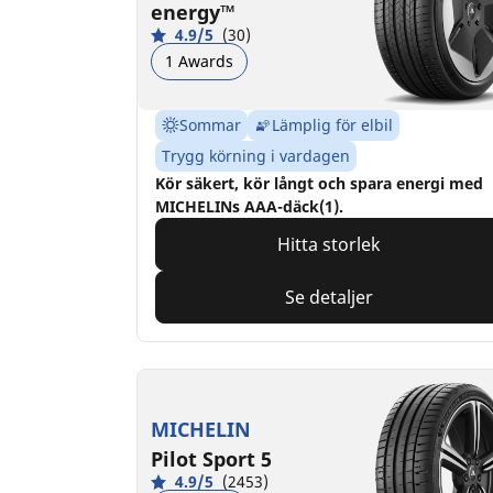
energy™
4.9/5
(30)
1 Awards
Sommar
Lämplig för elbil
Trygg körning i vardagen
Kör säkert, kör långt och spara energi med
MICHELINs AAA-däck(1).
Hitta storlek
Se detaljer
MICHELIN
Pilot Sport 5
4.9/5
(2453)