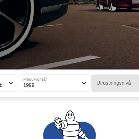
Produktionsår
Utrustningsnivå
bi
1999