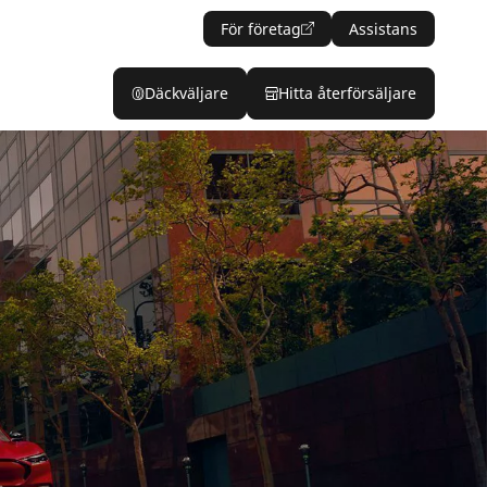
För företag
Assistans
Däckväljare
Hitta återförsäljare