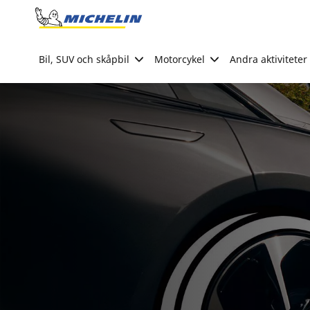
Go to page content
Go to page navigation
Bil, SUV och skåpbil
Motorcykel
Andra aktiviteter