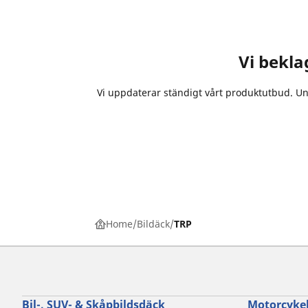
Vi beklag
Vi uppdaterar ständigt vårt produktutbud. Und
Home
Bildäck
TRP
Bil-, SUV- & Skåpbildsdäck
Motorcykel