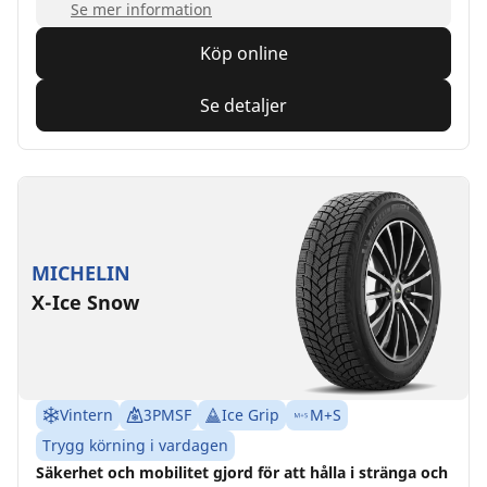
Se mer information
Köp online
Se detaljer
MICHELIN
X-Ice Snow
Vintern
3PMSF
Ice Grip
M+S
Trygg körning i vardagen
Säkerhet och mobilitet gjord för att hålla i stränga och