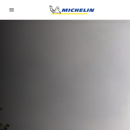
Go to page content
Go to page navigation