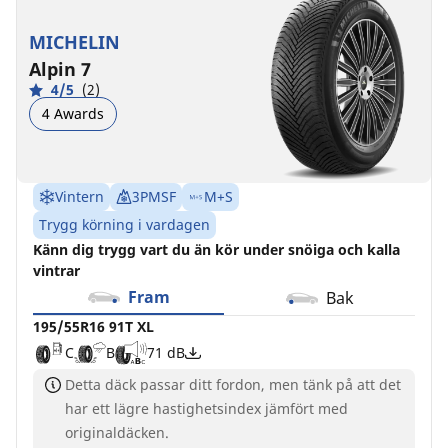
MICHELIN
Alpin 7
4/5
(2)
4 Awards
Vintern
3PMSF
M+S
Trygg körning i vardagen
Känn dig trygg vart du än kör under snöiga och kalla
vintrar
Fram
Bak
195/55R16 91T XL
C
B
71 dB
Detta däck passar ditt fordon, men tänk på att det
har ett lägre hastighetsindex jämfört med
originaldäcken.