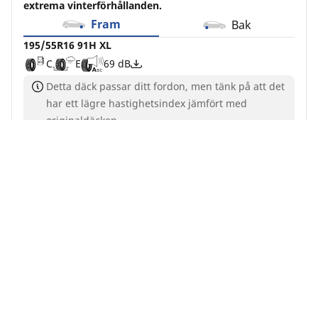
extrema vinterförhållanden.
Fram
Bak
195/55R16 91H XL
C
E
69 dB
Detta däck passar ditt fordon, men tänk på att det
har ett lägre hastighetsindex jämfört med
originaldäcken.
Se mer information
Köp online
Se detaljer
MICHELIN