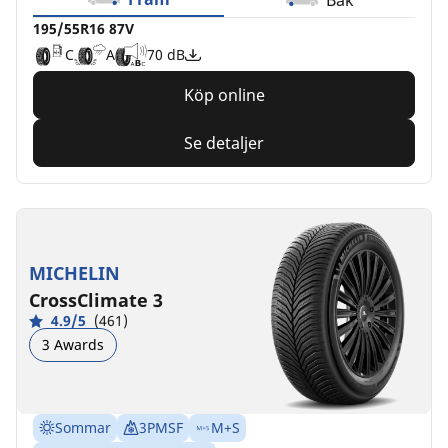
195/55R16 87V
C
A
70 dB
Köp online
Se detaljer
MICHELIN
CrossClimate 3
4.9/5
(461)
3 Awards
Sommar
3PMSF
M+S