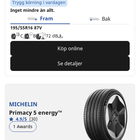
Trygg körning i vardagen
Inget mindre än allt.
Fram
Bak
195/55R16 87V
C
B
72 dB
Köp online
Se detaljer
MICHELIN
Primacy 5 energy™
4.9/5
(30)
1 Awards