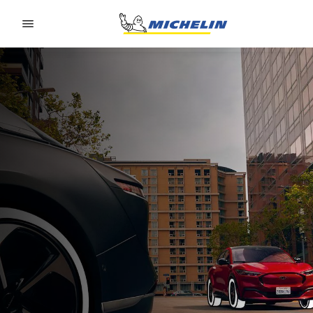
Go to page content
Go to page navigation