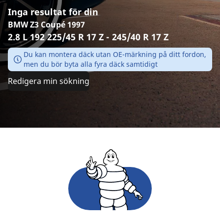
Inga resultat för din
BMW Z3 Coupé 1997
2.8 L 192 225/45 R 17 Z - 245/40 R 17 Z
Du kan montera däck utan OE-märkning på ditt fordon,
men du bör byta alla fyra däck samtidigt
Redigera min sökning