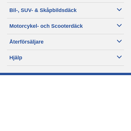
Bil-, SUV- & Skåpbildsdäck
Motorcykel- och Scooterdäck
Återförsäljare
Hjälp
Cookie policy
Integritetspolicy
Villkor
Allmänna villkor för våra kunder
Tillgänglighet
Villkor för publicering och behandling av omdömen
Etiska riktlinjer