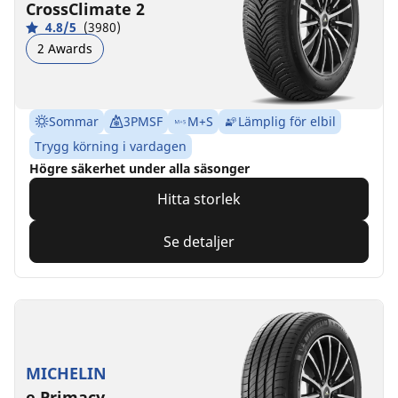
CrossClimate 2
4.8/5
(3980)
2 Awards
Sommar
3PMSF
M+S
Lämplig för elbil
Trygg körning i vardagen
Högre säkerhet under alla säsonger
Hitta storlek
Se detaljer
MICHELIN
e.Primacy