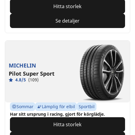
Hitta storlek
Se detaljer
MICHELIN
Pilot Super Sport
4.8/5
(109)
Sommar
Lämplig för elbil
Sportbil
Har sitt ursprung i racing, gjort för körglädje.
Hitta storlek