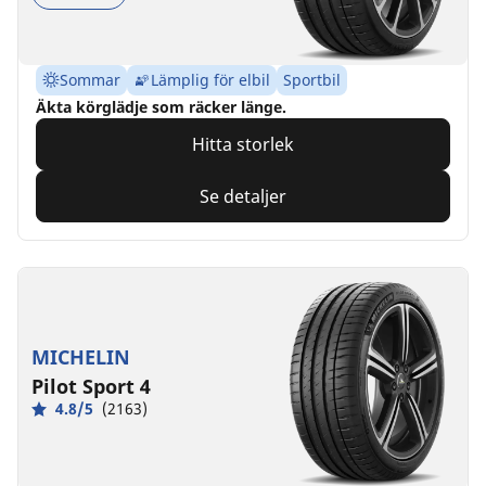
Sommar
Lämplig för elbil
Sportbil
Äkta körglädje som räcker länge.
Hitta storlek
Se detaljer
MICHELIN
Pilot Sport 4
4.8/5
(2163)