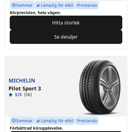
Sommar
Lämplig för elbil
Prestanda
Körprecision, hela vägen.
Hitta storlek
Se detaljer
MICHELIN
Pilot Sport 3
5/5
(56)
Sommar
Lämplig för elbil
Prestanda
Förbättrad körupplevelse.