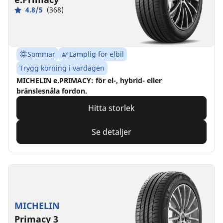
4.8/5
(368)
Sommar
Lämplig för elbil
Trygg körning i vardagen
MICHELIN e.PRIMACY: för el-, hybrid- eller
bränslesnåla fordon.
Hitta storlek
Se detaljer
MICHELIN
Primacy 3