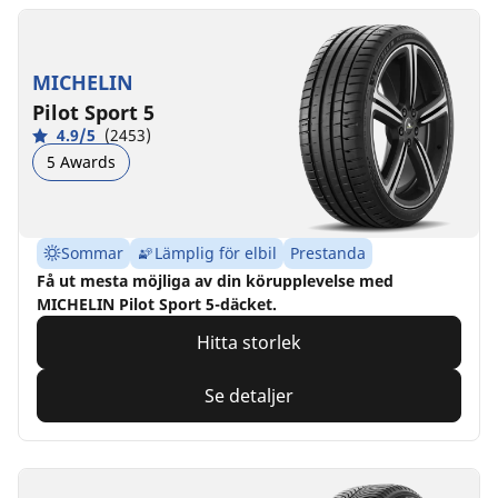
MICHELIN
Pilot Sport 5
4.9/5
(2453)
5 Awards
Sommar
Lämplig för elbil
Prestanda
Få ut mesta möjliga av din körupplevelse med
MICHELIN Pilot Sport 5-däcket.
Hitta storlek
Se detaljer