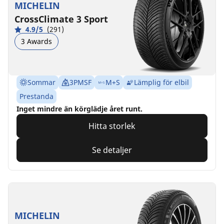
MICHELIN
CrossClimate 3 Sport
4.9/5
(291)
3 Awards
Sommar
3PMSF
M+S
Lämplig för elbil
Prestanda
Inget mindre än körglädje året runt.
Hitta storlek
Se detaljer
MICHELIN