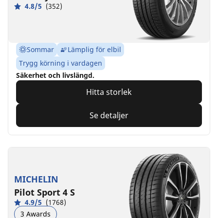
4.8/5
(352)
Sommar
Lämplig för elbil
Trygg körning i vardagen
Säkerhet och livslängd.
Hitta storlek
Se detaljer
MICHELIN
Pilot Sport 4 S
4.9/5
(1768)
3 Awards