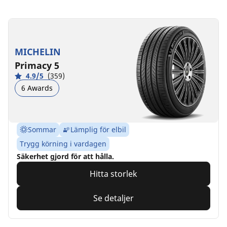
MICHELIN
Primacy 5
4.9/5
(359)
6 Awards
Sommar
Lämplig för elbil
Trygg körning i vardagen
Säkerhet gjord för att hålla.
Hitta storlek
Se detaljer