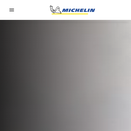
Go to page content
Go to page navigation