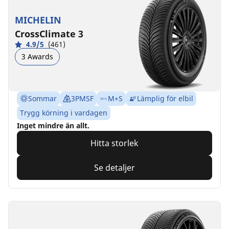
MICHELIN
CrossClimate 3
4.9/5
(461)
3 Awards
Sommar
3PMSF
M+S
Lämplig för elbil
Trygg körning i vardagen
Inget mindre än allt.
Hitta storlek
Se detaljer