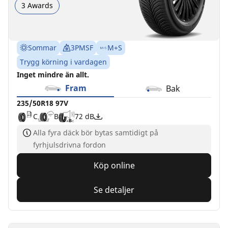
3 Awards
Sommar
3PMSF
M+S
Trygg körning i vardagen
Inget mindre än allt.
Fram
Bak
235/50R18 97V
C
B
72 dB
Alla fyra däck bör bytas samtidigt på
fyrhjulsdrivna fordon
Köp online
Se detaljer