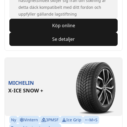
hastighetsindex skiljer sig från din sökning är
detta däck kompatibelt med ditt fordon och
uppfyller gällande lagstiftning
Köp online
Se detaljer
MICHELIN
X-ICE SNOW +
Ny
Vintern
3PMSF
Ice Grip
M+S