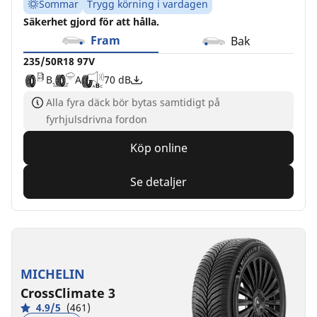
Sommar
Trygg körning i vardagen
Säkerhet gjord för att hålla.
Fram
Bak
235/50R18 97V
B
A
70 dB
Alla fyra däck bör bytas samtidigt på
fyrhjulsdrivna fordon
Köp online
Se detaljer
MICHELIN
CrossClimate 3
4.9/5
(461)