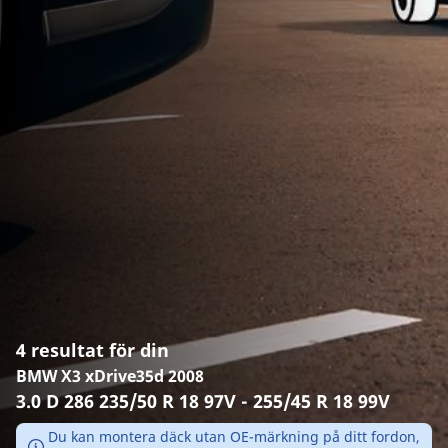
4 resultat för din
BMW X3 xDrive35d 2008
3.0 D 286 235/50 R 18 97V - 255/45 R 18 99V
Du kan montera däck utan OE-märkning på ditt fordon,