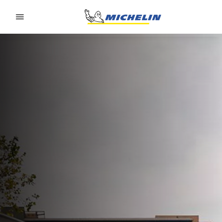
Go to page content
Go to page navigation