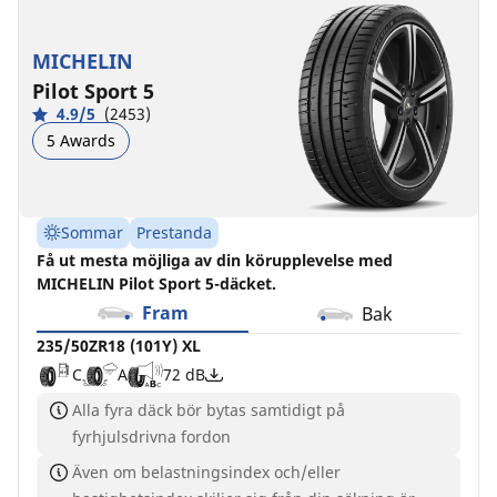
MICHELIN
Pilot Sport 5
4.9/5
(2453)
5 Awards
Sommar
Prestanda
Få ut mesta möjliga av din körupplevelse med
MICHELIN Pilot Sport 5-däcket.
Fram
Bak
235/50ZR18 (101Y) XL
C
A
72 dB
Alla fyra däck bör bytas samtidigt på
fyrhjulsdrivna fordon
Även om belastningsindex och/eller