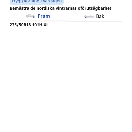
Trygg körning i vardagen
Bemästra de nordiska vintrarnas oförutsägbarhet
Fram
Bak
235/50R18 101H XL
B
D
69 dB
Detta däck passar ditt fordon, men tänk på att det
har ett lägre hastighetsindex jämfört med
originaldäcken.
Se mer information
Alla fyra däck bör bytas samtidigt på
fyrhjulsdrivna fordon
Köp online
Se detaljer