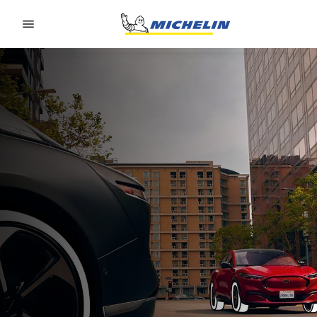
Go to page content
Go to page navigation