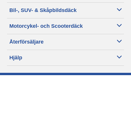
Bil-, SUV- & Skåpbildsdäck
Motorcykel- och Scooterdäck
Återförsäljare
Hjälp
Cookie policy
Integritetspolicy
Villkor
Allmänna villkor för våra kunder
Tillgänglighet
Villkor för publicering och behandling av omdömen
Etiska riktlinjer