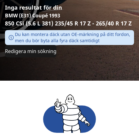
Inga resultat för din
BMW (E31) Coupé 1993
850 CSi (5.6 L 381) 235/45 R 17 Z - 265/40 R 17 Z
Du kan montera däck utan OE-märkning på ditt fordon,
men du bör byta alla fyra däck samtidigt
Redigera min sökning