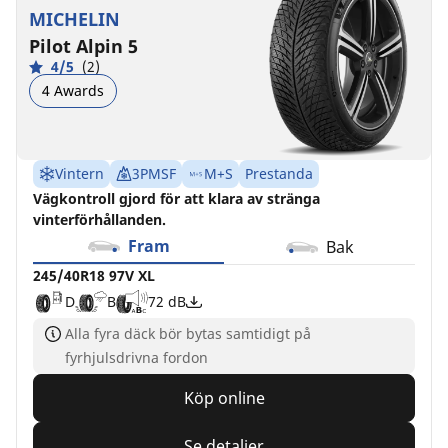
MICHELIN
Pilot Alpin 5
4/5
(2)
4 Awards
Vintern
3PMSF
M+S
Prestanda
Vägkontroll gjord för att klara av stränga
vinterförhållanden.
Fram
Bak
245/40R18 97V XL
D
B
72 dB
Alla fyra däck bör bytas samtidigt på
fyrhjulsdrivna fordon
Köp online
Se detaljer