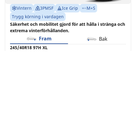
Vintern
3PMSF
Ice Grip
M+S
Trygg körning i vardagen
Säkerhet och mobilitet gjord för att hålla i stränga och
extrema vinterförhållanden.
Fram
Bak
245/40R18 97H XL
C
E
71 dB
Detta däck passar ditt fordon, men tänk på att det
har ett lägre hastighetsindex jämfört med
originaldäcken.
Se mer information
Alla fyra däck bör bytas samtidigt på
fyrhjulsdrivna fordon
Köp online
Se detaljer