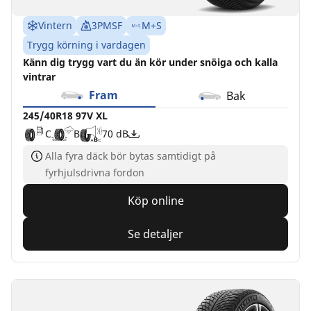
Vintern
3PMSF
M+S
Trygg körning i vardagen
Känn dig trygg vart du än kör under snöiga och kalla
vintrar
Fram
Bak
245/40R18 97V XL
C
B
70 dB
Alla fyra däck bör bytas samtidigt på
fyrhjulsdrivna fordon
Köp online
Se detaljer