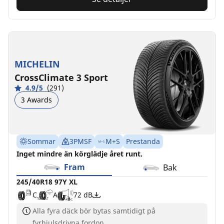
MICHELIN
CrossClimate 3 Sport
4.9/5
(291)
3 Awards
Sommar
3PMSF
M+S
Prestanda
Inget mindre än körglädje året runt.
Fram
Bak
245/40R18 97Y XL
C
A
72 dB
Alla fyra däck bör bytas samtidigt på
fyrhjulsdrivna fordon