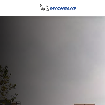
Go to page content
Go to page navigation