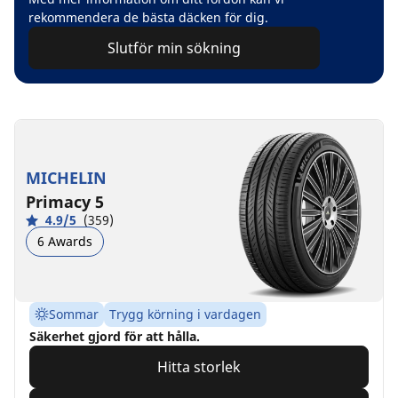
rekommendera de bästa däcken för dig.
Slutför min sökning
MICHELIN
Primacy 5
4.9/5
(359)
6 Awards
Sommar
Trygg körning i vardagen
Säkerhet gjord för att hålla.
Hitta storlek