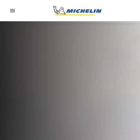
Go to page content
Go to page navigation