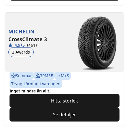
MICHELIN
CrossClimate 3
4.9/5
(461)
3 Awards
Sommar
3PMSF
M+S
Trygg körning i vardagen
Inget mindre än allt.
Hitta storlek
Se detaljer