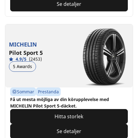
Se detaljer
MICHELIN
Pilot Sport 5
4.9/5
(2453)
5 Awards
Sommar
Prestanda
Få ut mesta möjliga av din körupplevelse med
MICHELIN Pilot Sport 5-däcket.
Hitta storlek
Se detaljer