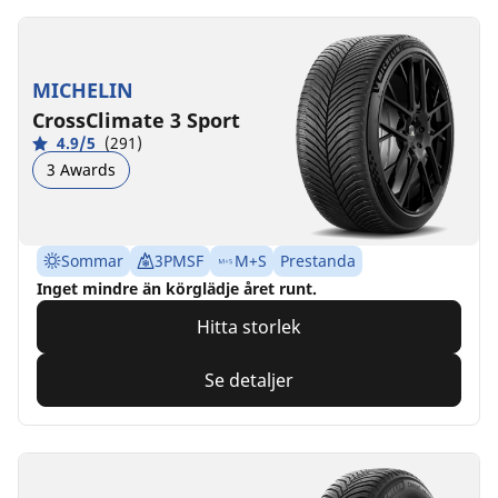
MICHELIN
CrossClimate 3 Sport
4.9/5
(291)
3 Awards
Sommar
3PMSF
M+S
Prestanda
Inget mindre än körglädje året runt.
Hitta storlek
Se detaljer