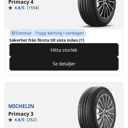
Primacy 4
4.8/5
(1554)
Sommar
Trygg körning i vardagen
Säkerhet från första till sista milen.(1)
Hitta storlek
Se detaljer
MICHELIN
Primacy 3
4.8/5
(352)