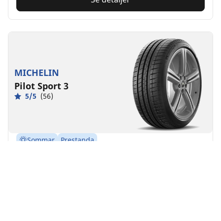
MICHELIN
Pilot Sport 3
5/5
(56)
Sommar
Prestanda
Förbättrad körupplevelse.
Hitta storlek
Se detaljer