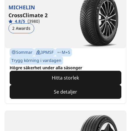
MICHELIN
CrossClimate 2
4.8/5
(3980)
2 Awards
Sommar
3PMSF
M+S
Trygg körning i vardagen
Högre säkerhet under alla säsonger
Hitta storlek
Se detaljer