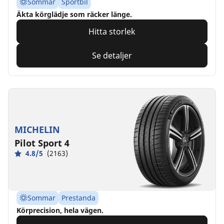
Sommar
Sportbil
Äkta körglädje som räcker länge.
Hitta storlek
Se detaljer
MICHELIN
Pilot Sport 4
4.8/5
(2163)
Sommar
Prestanda
Körprecision, hela vägen.