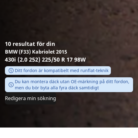
10 resultat för din
BMW (F33) Kabriolet 2015
430i (2.0 252) 225/50 R 17 98W
Ditt fordon är kompatibelt med runflat-teknik
Du kan montera däck utan OE-märkning på ditt fordon,
men du bör byta alla fyra däck samtidigt
Redigera min sökning