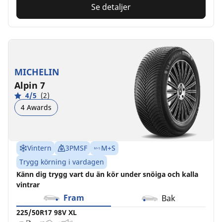
Se detaljer
MICHELIN
Alpin 7
4/5
(2)
4 Awards
Vintern
3PMSF
M+S
Trygg körning i vardagen
Känn dig trygg vart du än kör under snöiga och kalla
vintrar
Fram
Bak
225/50R17 98V XL