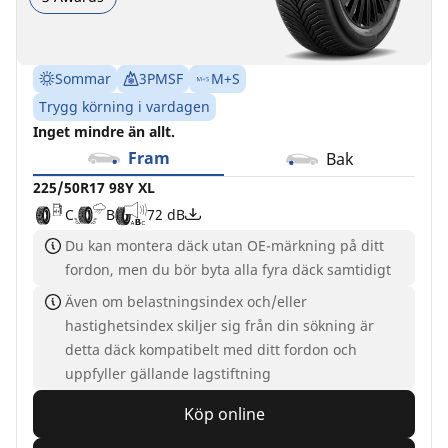
Sommar
3PMSF
M+S
Trygg körning i vardagen
Inget mindre än allt.
Fram
Bak
225/50R17 98Y XL
C
B
72 dB
Du kan montera däck utan OE-märkning på ditt
fordon, men du bör byta alla fyra däck samtidigt
Även om belastningsindex och/eller
hastighetsindex skiljer sig från din sökning är
detta däck kompatibelt med ditt fordon och
uppfyller gällande lagstiftning
Köp online