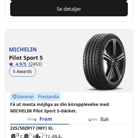
Se detaljer
MICHELIN
Pilot Sport 5
4.9/5
(2453)
5 Awards
Sommar
Prestanda
Få ut mesta möjliga av din körupplevelse med
MICHELIN Pilot Sport 5-däcket.
Fram
Bak
225/50ZR17 (98Y) XL
C
A
72 dB