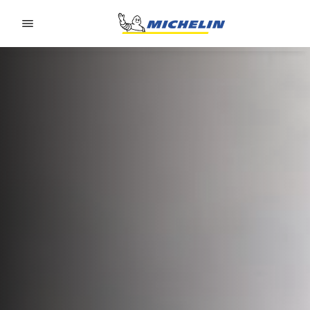
Go to page content
Go to page navigation