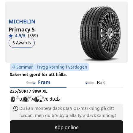
225/50R17
225/50ZR17
225/50R17
225/50R17
225/50R17
225/50R17
225/50R17
225/50R17
225/50R17
225/50R17
98W
(98Y)
98Y
98V
98H
98H
98T
98W
98W
98Y
XL
XL
XL
XL
XL
XL
XL
XL
XL
XL
MICHELIN
ZP
ZP
MO
I
B
C
C
C
C
A
A
B
B
E
69 dB
70 dB
72 dB
72 dB
71 dB
Primacy 5
*
D
D
A
B
B
B
70 dB
68 dB
69 dB
4.9/5
(359)
A
B
69 dB
6 Awards
Sommar
Trygg körning i vardagen
Säkerhet gjord för att hålla.
Fram
Bak
225/50R17 98W XL
B
A
70 dB
Du kan montera däck utan OE-märkning på ditt
fordon, men du bör byta alla fyra däck samtidigt
Köp online