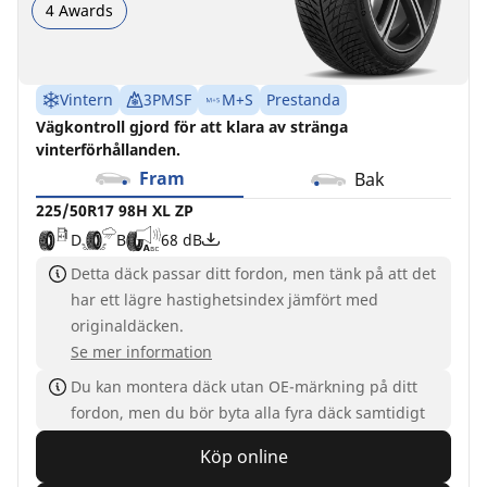
4 Awards
Vintern
3PMSF
M+S
Prestanda
Vägkontroll gjord för att klara av stränga
vinterförhållanden.
Fram
Bak
225/50R17 98H XL ZP
D
B
68 dB
Detta däck passar ditt fordon, men tänk på att det
har ett lägre hastighetsindex jämfört med
originaldäcken.
Se mer information
Du kan montera däck utan OE-märkning på ditt
fordon, men du bör byta alla fyra däck samtidigt
Köp online