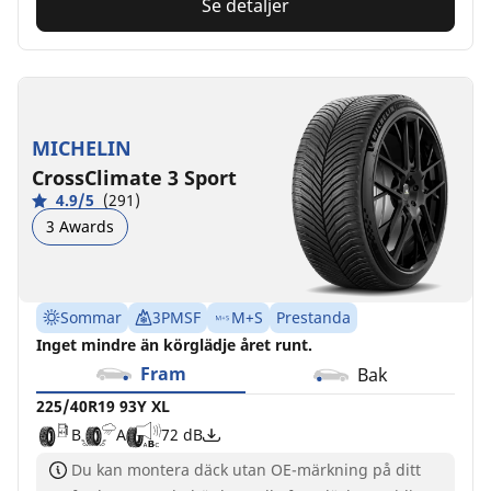
Se detaljer
MICHELIN
CrossClimate 3 Sport
4.9/5
(291)
3 Awards
Sommar
3PMSF
M+S
Prestanda
Inget mindre än körglädje året runt.
Fram
Bak
225/40R19 93Y XL
B
A
72 dB
Du kan montera däck utan OE-märkning på ditt