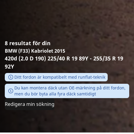
8 resultat för din
BMW (F33) Kabriolet 2015
420d (2.0 D 190) 225/40 R 19 89Y - 255/35 R 19
92Y
Ditt fordon är kompatibelt med runflat-teknik
Du kan montera däck utan OE-märkning på ditt fordon,
men du bör byta alla fyra däck samtidigt
Redigera min sökning