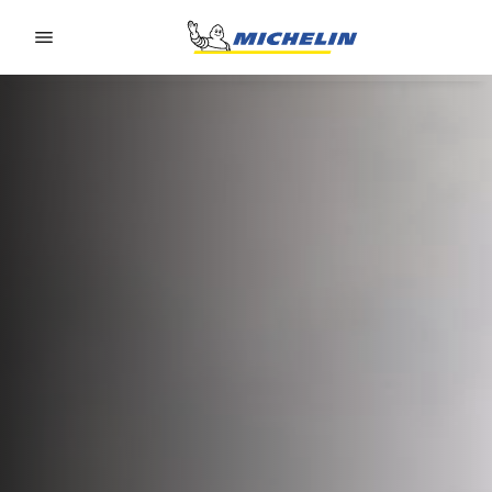
Go to page content
Go to page navigation