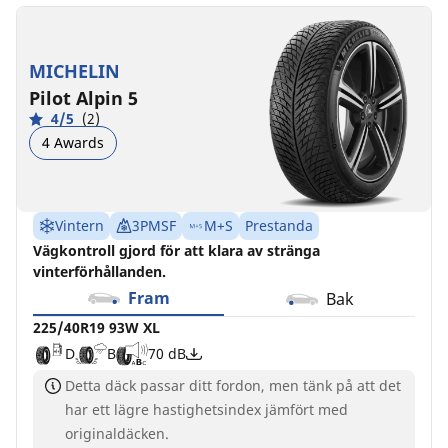
MICHELIN
Pilot Alpin 5
4/5
(2)
4 Awards
Vintern
3PMSF
M+S
Prestanda
Vägkontroll gjord för att klara av stränga
vinterförhållanden.
Fram
Bak
225/40R19 93W XL
D
B
70 dB
Detta däck passar ditt fordon, men tänk på att det
har ett lägre hastighetsindex jämfört med
originaldäcken.