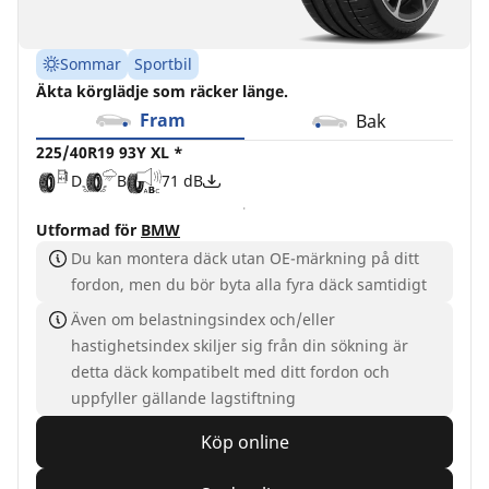
Sommar
Sportbil
Äkta körglädje som räcker länge.
Fram
Bak
225/40R19 93Y XL *
D
B
71 dB
Utformad för
BMW
Du kan montera däck utan OE-märkning på ditt
fordon, men du bör byta alla fyra däck samtidigt
Även om belastningsindex och/eller
hastighetsindex skiljer sig från din sökning är
detta däck kompatibelt med ditt fordon och
uppfyller gällande lagstiftning
Köp online