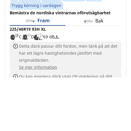
Trygg körning i vardagen
Bemästra de nordiska vintrarnas oförutsägbarhet
Fram
Bak
225/40R19 93H XL
C
D
69 dB
Detta däck passar ditt fordon, men tänk på att det
har ett lägre hastighetsindex jämfört med
originaldäcken.
Se mer information
Du kan montera däck utan OE-märkning på ditt
fordon, men du bör byta alla fyra däck samtidigt
Köp online
Se detaljer