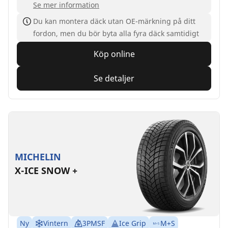
Se mer information
Du kan montera däck utan OE-märkning på ditt
fordon, men du bör byta alla fyra däck samtidigt
Köp online
Se detaljer
MICHELIN
X-ICE SNOW +
Ny
Vintern
3PMSF
Ice Grip
M+S