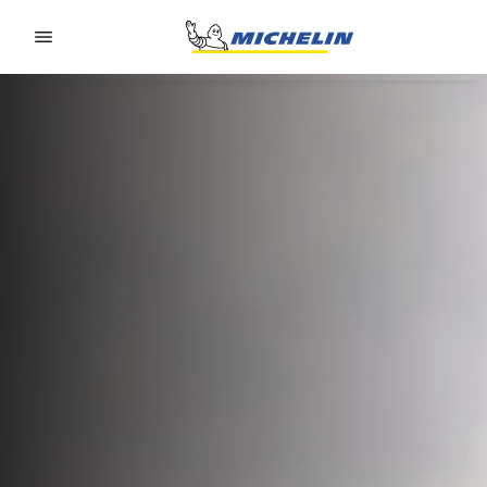
Go to page content
Go to page navigation