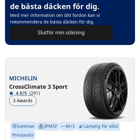
de bästa däcken för dig.
Med mer information om ditt fordon kan vi
rekommendera de bästa däcken för dig.
Slutför min sökning
MICHELIN
CrossClimate 3 Sport
4.9/5
(291)
3 Awards
Sommar
3PMSF
M+S
Lämplig för elbil
Prestanda