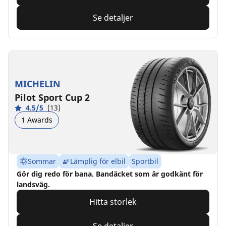
Se detaljer
MICHELIN
Pilot Sport Cup 2
4.5/5
(13)
1 Awards
Sommar
Lämplig för elbil
Sportbil
Gör dig redo för bana. Bandäcket som är godkänt för
landsväg.
Hitta storlek