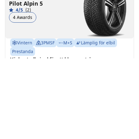
Pilot Alpin 5
4/5
(2)
4 Awards
Vintern
3PMSF
M+S
Lämplig för elbil
Prestanda
Vägkontroll gjord för att klara av stränga
vinterförhållanden.
Hitta storlek
Se detaljer