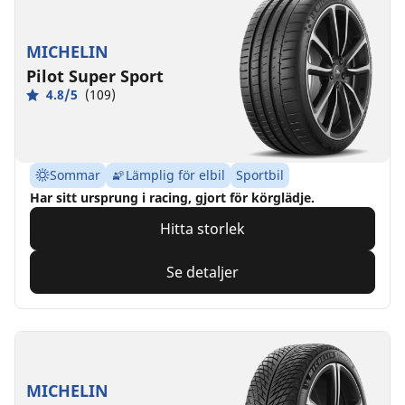
MICHELIN
Pilot Super Sport
4.8/5
(109)
Sommar
Lämplig för elbil
Sportbil
Har sitt ursprung i racing, gjort för körglädje.
Hitta storlek
Se detaljer
MICHELIN