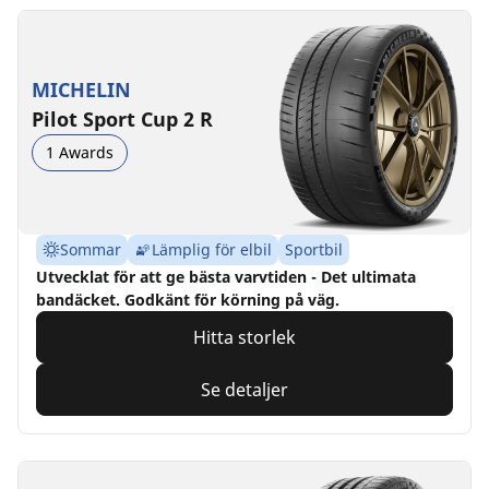
MICHELIN
Pilot Sport Cup 2 R
1 Awards
Sommar
Lämplig för elbil
Sportbil
Utvecklat för att ge bästa varvtiden - Det ultimata
bandäcket. Godkänt för körning på väg.
Hitta storlek
Se detaljer