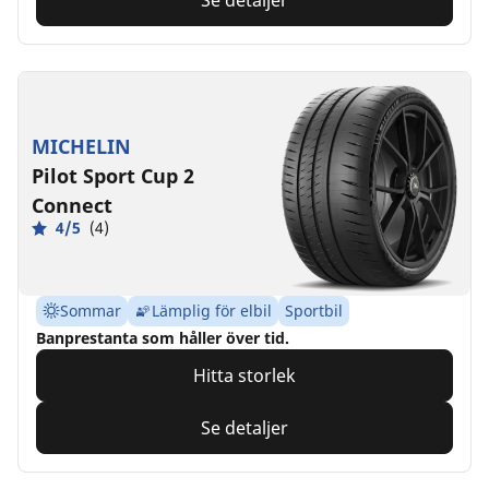
Se detaljer
MICHELIN
Pilot Sport Cup 2
Connect
4/5
(4)
Sommar
Lämplig för elbil
Sportbil
Banprestanta som håller över tid.
Hitta storlek
Se detaljer