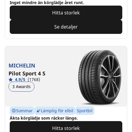
Inget mindre än körglädje året runt.
Hitta storlek
Se detaljer
MICHELIN
Pilot Sport 4 S
4.9/5
(1768)
3 Awards
Sommar
Lämplig för elbil
Sportbil
Äkta körglädje som räcker länge.
Hitta storlek