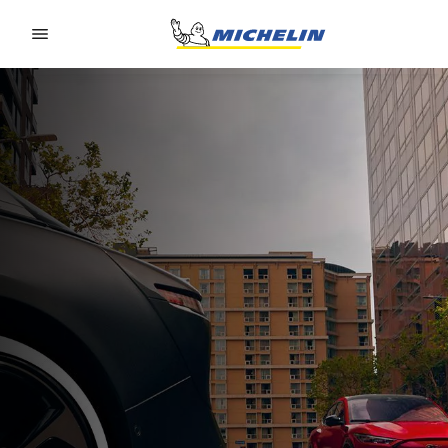
Go to page content
Go to page navigation