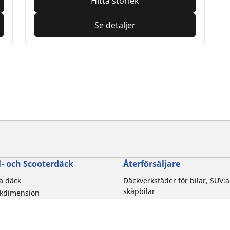
Hitta storlek
Se detaljer
- och Scooterdäck
Återförsäljare
la däck
Däckverkstäder för bilar, SUV:a
skåpbilar
ckdimension
Motorcykel- och skoterdäcksbu
torcykelmärken
Distributionspartners
rupplevelse
 av motorcykel