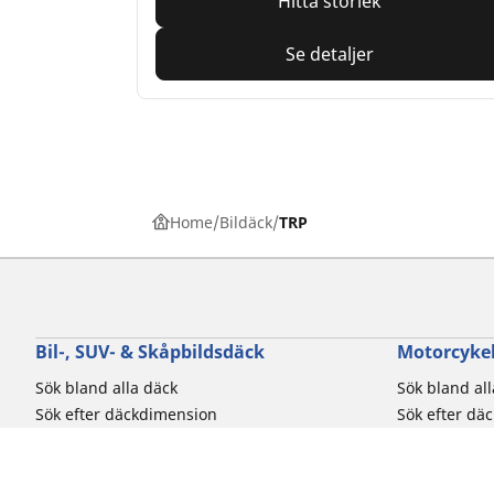
Hitta storlek
Se detaljer
Home
Bildäck
TRP
Bil-, SUV- & Skåpbildsdäck
Motorcykel
Sök bland alla däck
Sök bland al
Sök efter däckdimension
Sök efter dä
Sök efter bilmärken
Sök efter mo
Sök efter körupplevelse
Sök efter kö
Sök efter säsong
Sök efter typ