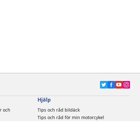
Hjälp
r och
Tips och råd bildäck
Tips och råd för min motorcykel
tiker
Kontakta oss
Newsletter
Brandrisk för däck