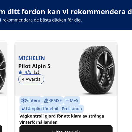
 ditt fordon kan vi rekommendera de
vi rekommendera de bästa däcken för dig.
MICHELIN
Pilot Alpin 5
4/5
(2)
4 Awards
Vintern
3PMSF
M+S
Lämplig för elbil
Prestanda
Vägkontroll gjord för att klara av stränga
vinterförhållanden.