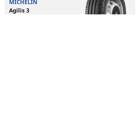
MICHELIN
Agilis 3
4.9/5
(33)
1 Awards
Sommar
Lämplig för elbil
Trygg körning i vardagen
Ta hand om ditt företag och värna om miljön.
Hitta storlek
Se detaljer
MICHELIN