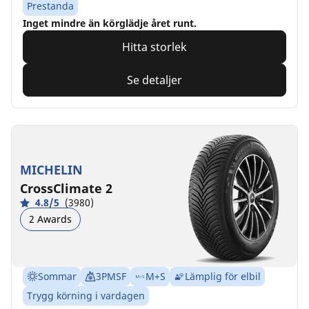
Prestanda
Inget mindre än körglädje året runt.
Hitta storlek
Se detaljer
MICHELIN
CrossClimate 2
4.8/5
(3980)
2 Awards
Sommar
3PMSF
M+S
Lämplig för elbil
Trygg körning i vardagen