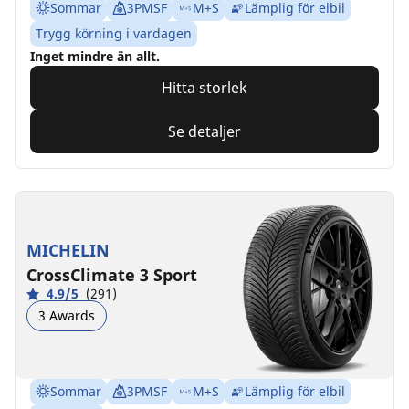
Sommar
3PMSF
M+S
Lämplig för elbil
Trygg körning i vardagen
Inget mindre än allt.
Hitta storlek
Se detaljer
MICHELIN
CrossClimate 3 Sport
4.9/5
(291)
3 Awards
Sommar
3PMSF
M+S
Lämplig för elbil