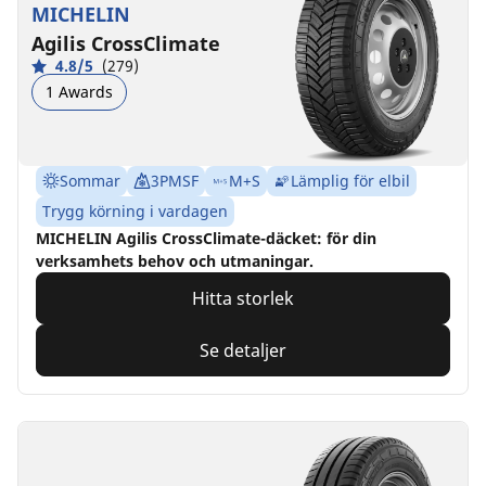
MICHELIN
Agilis CrossClimate
4.8/5
(279)
1 Awards
Sommar
3PMSF
M+S
Lämplig för elbil
Trygg körning i vardagen
MICHELIN Agilis CrossClimate-däcket: för din
verksamhets behov och utmaningar.
Hitta storlek
Se detaljer