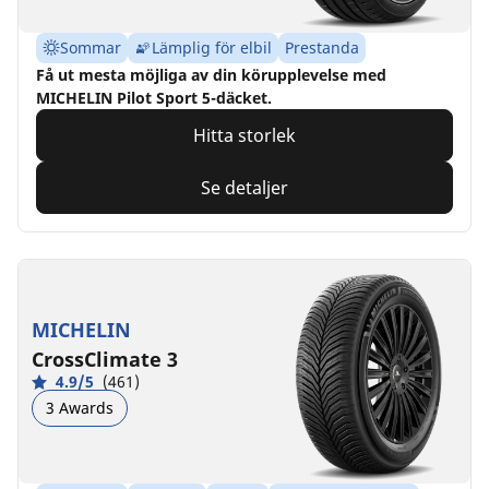
Sommar
Lämplig för elbil
Prestanda
Få ut mesta möjliga av din körupplevelse med
MICHELIN Pilot Sport 5-däcket.
Hitta storlek
Se detaljer
MICHELIN
CrossClimate 3
4.9/5
(461)
3 Awards