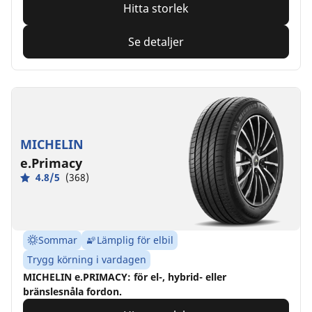
Hitta storlek
Se detaljer
MICHELIN
e.Primacy
4.8/5
(368)
Sommar
Lämplig för elbil
Trygg körning i vardagen
MICHELIN e.PRIMACY: för el-, hybrid- eller
bränslesnåla fordon.