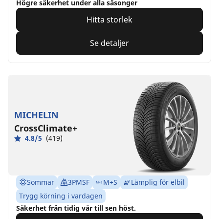
Högre säkerhet under alla säsonger
Hitta storlek
Se detaljer
MICHELIN
CrossClimate+
4.8/5
(419)
Sommar
3PMSF
M+S
Lämplig för elbil
Trygg körning i vardagen
Säkerhet från tidig vår till sen höst.