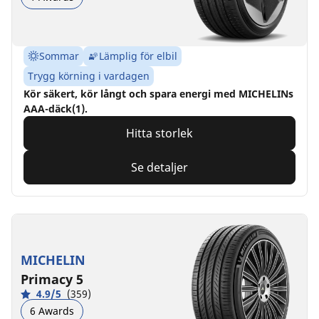
Sommar
Lämplig för elbil
Trygg körning i vardagen
Kör säkert, kör långt och spara energi med MICHELINs
AAA-däck(1).
Hitta storlek
Se detaljer
MICHELIN
Primacy 5
4.9/5
(359)
6 Awards