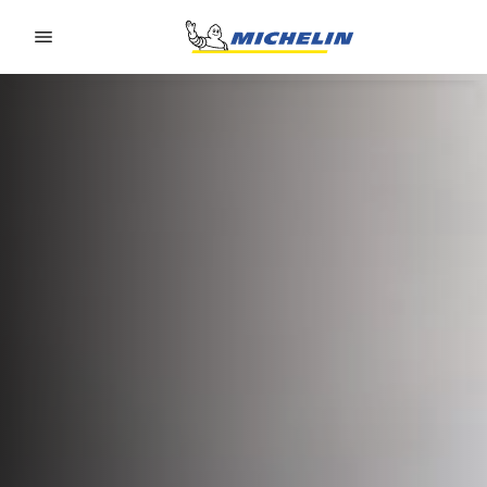
Go to page content
Go to page navigation