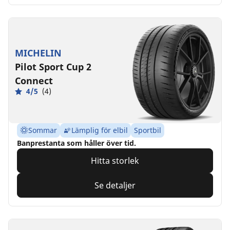
MICHELIN
Pilot Sport Cup 2
Connect
4/5
(4)
Sommar
Lämplig för elbil
Sportbil
Banprestanta som håller över tid.
Hitta storlek
Se detaljer