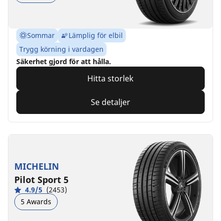
Sommar
Lämplig för elbil
Trygg körning i vardagen
Säkerhet gjord för att hålla.
Hitta storlek
Se detaljer
MICHELIN
Pilot Sport 5
4.9/5
(2453)
5 Awards