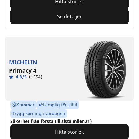
Hitta storlek
Se detaljer
MICHELIN
Primacy 4
4.8/5
(1554)
Sommar
Lämplig för elbil
Trygg körning i vardagen
Säkerhet från första till sista milen.(1)
Hitta storlek