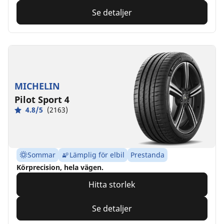
Se detaljer
MICHELIN
Pilot Sport 4
4.8/5
(2163)
Sommar
Lämplig för elbil
Prestanda
Körprecision, hela vägen.
Hitta storlek
Se detaljer