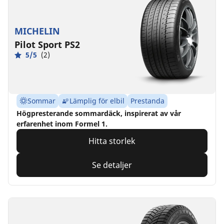
MICHELIN
Pilot Sport PS2
5/5
(2)
Sommar
Lämplig för elbil
Prestanda
Högpresterande sommardäck, inspirerat av vår
erfarenhet inom Formel 1.
Hitta storlek
Se detaljer